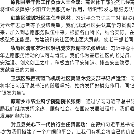
原阳县老干部工作负责人王全双
：离退休干部虽然已经
将继续发挥好“夕阳红为民服务站”作用，组织“银发志愿服务队”
红旗区诚城社区主任李凤林
：习近平总书记关于对“银
对老年志愿者寄予殷切期望。我们诚城社区要认真学习贯彻
来，加入到志愿服务队伍中来，根据各自特长，结合实际，
极弘扬正能量，为建设和美社区做出更大贡献，使老干部老同
牧野区清和苑社区轻机党支部副书记张继恩
：习近平总
年志愿服务活动的认可与肯定。我们作为基层社区的老党员
安建设、创文创卫之中，积极宣传平安知识、排查安全隐患
贡献自己的力量。
卫滨区铁西街道飞机场社区离退休党支部书记卢运道
：
将牢记习近平总书记的殷殷嘱托，始终发挥好模范作用，同“五老
“银发力量”。
原新乡市农业科学院副院长张栩
：通过学习习近平总书
励我们继续发挥余热，服务社会。在国家发展进程中，我们
发展同频共振。
封丘县关心下一代执行主任贺富功
：在得知习近平总书记
动”为我们搭建了一个广阔的平台，让我们有机会将自己的价