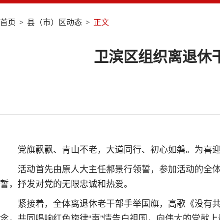
首页
>
县（市）区动态
>
正文
卫滨区组织离退休干
党旗飘飘、青山不老，大道同行、初心如磐。为喜迎
活动首先由原人大主任郝景行领誓，参加活动的全
誓，抒发对党的无限忠诚和热爱。
紧接着，全体离退休老干部手举国旗，高歌《没有
念，共同唱响红色旋律“声”情告白祖国，向伟大的党献