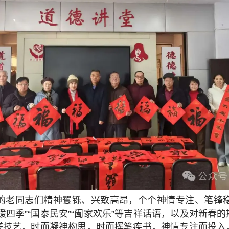
的老同志们精神矍铄、兴致高昂，个个神情专注、笔锋
暖四季”“国泰民安”“阖家欢乐”等吉祥话语，以及对新春
磋技艺，时而凝神构思，时而挥笔疾书，神情专注而投入